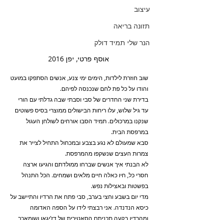
עיצוב
תזונה בריאה
הנר שלי תמיד דולק
אוסף פרטי, יפן 2016
שוב חוזרת לילדות, הימים ימי צנע, אנשים הסתפקו במועט 
והודו על כל פת לחם שנכנסה לפיהם.
בדירת שני החדרים של סבי וסבתי שבה גדלתי עם הורי 
עד גיל שלוש, עלו ריחות הבישולים ממוצרי בסיס פשוטים 
שנקנו במרכולים. תמיד הסבו אורחים לשולחן העגול 
במרפסת הבית.
סבא שמעולם לא נגע בצבע ובמכחול התחיל לצייר את 
צמרות העצים שנשקפו מהמרפסת.
לא הבנתי איך אנשים שברחו ממולדתם והגיעו ארצה 
חסרי כל, חיו כאלה חיים מלאים ושמחים. הכל התנהל 
בפשטות ובאצילות נפש.
מדי יום בשבע וחצי בערב, סבי פתח את הרדיו והתיישב על 
כיסא הנדנדה. אני רבצתי לידו על הספה האדומה 
ומהרדיו בקעה תכניתם הסאטירית של דז’יגאן ושומאכר 