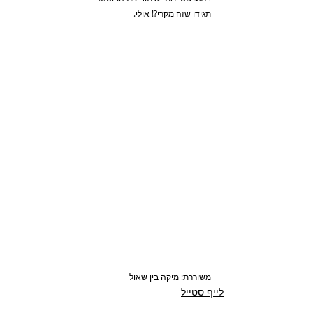
תגידו שזה מקרי?! אולי.
משוררת: מיקה בין שאול
לייף סטייל
עיצוב