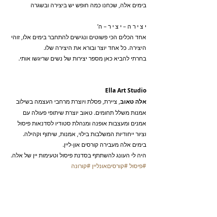
בימים אלה, שכחנו כמה חופש יש ביצירה ובשגרה
י צ י ר ה – י צ י ר – ה’
אחד הכלים הכי פשוטים ונגישים להתחבר בימים אלו, זוהי 
היצירה. כל אחד יוצר ובורא את היצירה שלו.
בחרתי להביא כאן מספר יצירות של נשים שריגשו אותי.
Ella Art Studio
אלה טאוב
, ציירת, פסלת ויוצרת מרחבי העצמה בשילוב 
אמנות משלל תחומים. טאוב יוצרת שיתופי פעולה עם 
אמנים ומעצבות אופנה ומנהלת סטודיו לסדנאות פיסול 
וציור ייחודיות המשלבות בילוי, אמנות, שיתוף וקהילה.
בימים אלה מעבירה קורסים און-ליין.
היה לי העונג להשתתף בסדנת פיסול וטעימות יין של אלה.
#פיסול
#קורסיםאונליין
#קורונה