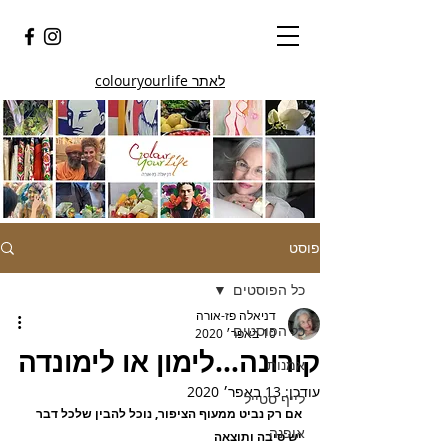
לאתר colouryourlife
פוסט
כל הפוסטים
דניאלה פז-אורה
כל הפוסטים
10 באפר׳ 2020
קורונה…לימון או לימונדה
אמנות
עודכן:
13 באפר׳ 2020
לייף סטייל
אם רק נביט ממעוף הציפור, נוכל להבין שלכל דבר 
אופנה
יש סיבה ותוצאה