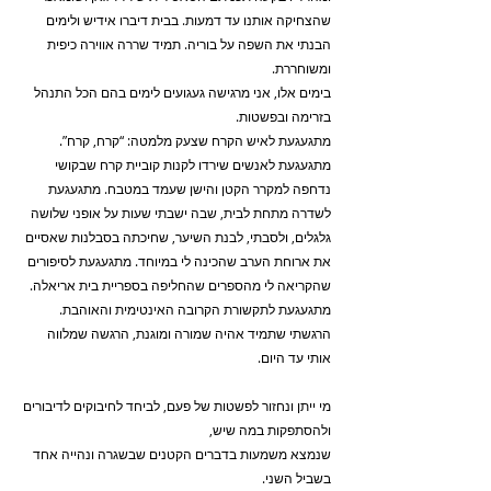
שהצחיקה אותנו עד דמעות. בבית דיברו אידיש ולימים 
הבנתי את השפה על בוריה. תמיד שררה אווירה כיפית 
ומשוחררת.
בימים אלו, אני מרגישה געגועים לימים בהם הכל התנהל 
בזרימה ובפשטות.
מתגעגעת לאיש הקרח שצעק מלמטה: “קרח, קרח”. 
מתגעגעת לאנשים שירדו לקנות קוביית קרח שבקושי 
נדחפה למקרר הקטן והישן שעמד במטבח. מתגעגעת 
לשדרה מתחת לבית, שבה ישבתי שעות על אופני שלושה 
גלגלים, ולסבתי, לבנת השיער, שחיכתה בסבלנות שאסיים 
את ארוחת הערב שהכינה לי במיוחד. מתגעגעת לסיפורים 
שהקריאה לי מהספרים שהחליפה בספריית בית אריאלה.
מתגעגעת לתקשורת הקרובה האינטימית והאוהבת. 
הרגשתי שתמיד אהיה שמורה ומוגנת, הרגשה שמלווה 
אותי עד היום.
מי ייתן ונחזור לפשטות של פעם, לביחד לחיבוקים לדיבורים 
ולהסתפקות במה שיש,
שנמצא משמעות בדברים הקטנים שבשגרה ונהייה אחד 
בשביל השני.