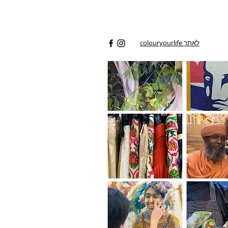
לאתר colouryourlife