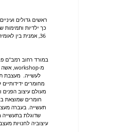
ראשים גדולים ועיניי
כך ילדיות ותמימות ש
36, אמנית בין לאו
במורד רחוב רמב"ם פג
מ-rkshop
לעשייה.  מעצבת תי
מחומרים ידידותיים ל
מעולם עיצוב הפנים ו
חומרים שמוצאת בחנ
תעשייה. בעברה מעצב
שדוגלת בתעשייה מ
עיצוביה לחנויות מעצבי