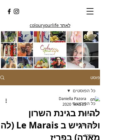
לאתר colouryourlife
פוסט
כל הפוסטים
Daniella Pazora
כל הפוסטים
25 באוג׳ 2020
להיות בגינת השרון
אמנות
ולהרגיש ב Le Marais (לה
לייף סטייל
מארה) בפריז
אופנה