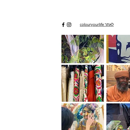
לאתר colouryourlife