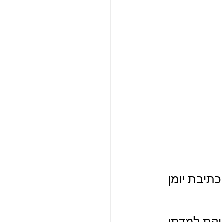
תיבת יומן 
קת למדתי 